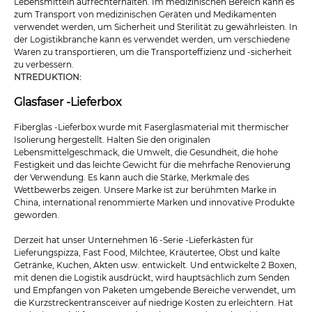
Lebensmitteln aufrechterhalten. Im medizinischen Bereich kann es
zum Transport von medizinischen Geräten und Medikamenten
verwendet werden, um Sicherheit und Sterilität zu gewährleisten. In
der Logistikbranche kann es verwendet werden, um verschiedene
Waren zu transportieren, um die Transporteffizienz und -sicherheit
zu verbessern.
NTREDUKTION:
Glasfaser -Lieferbox
Fiberglas -Lieferbox wurde mit Faserglasmaterial mit thermischer
Isolierung hergestellt. Halten Sie den originalen
Lebensmittelgeschmack, die Umwelt, die Gesundheit, die hohe
Festigkeit und das leichte Gewicht für die mehrfache Renovierung
der Verwendung. Es kann auch die Stärke, Merkmale des
Wettbewerbs zeigen. Unsere Marke ist zur berühmten Marke in
China, international renommierte Marken und innovative Produkte
geworden.
Derzeit hat unser Unternehmen 16 -Serie -Lieferkästen für
Lieferungspizza, Fast Food, Milchtee, Kräutertee, Obst und kalte
Getränke, Kuchen, Akten usw. entwickelt. Und entwickelte 2 Boxen,
mit denen die Logistik ausdrückt, wird hauptsächlich zum Senden
und Empfangen von Paketen umgebende Bereiche verwendet, um
die Kurzstreckentransceiver auf niedrige Kosten zu erleichtern. Hat