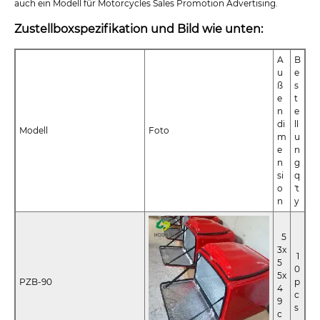
auch ein Modell für Motorcycles Sales Promotion Advertising.
Zustellboxspezifikation und Bild wie unten:
A
B
u
e
ß
s
e
t
n
e
di
ll
Modell
Foto
m
u
e
n
n
g
si
q
o
't
n
y
5
3x
1
5
0
5x
PZB-90
p
4
c
9
s
c