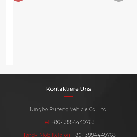
Wie wähle ich zwischen Benzinroller
und Elektro -Roller?
Mehr sehen >>
Kontaktiere Uns
Ningbo Ruifeng Vehicle Co., Ltd.
Tel:
+86-13884449763
Handy, Mobiltelefon:
+86-13884449763