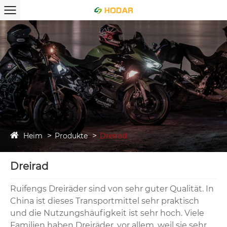
Heim
Produkte
Dreirad
Dreirad
Ruifengs Dreiräder sind von sehr guter Qualität. In
China ist dieses Transportmittel sehr praktisch
und die Nutzungshäufigkeit ist sehr hoch. Viele
Familien haben Dreiräder, vor allem, weil sie sehr