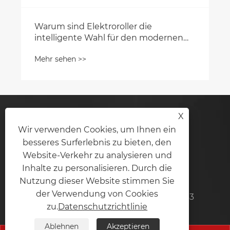
Warum sind Elektroroller die
intelligente Wahl für den modernen
Transport?
Mehr sehen >>
X
Kontaktiere Uns
Wir verwenden Cookies, um Ihnen ein
besseres Surferlebnis zu bieten, den
Ningbo Ruifeng Vehicle Co., Ltd.
Website-Verkehr zu analysieren und
Inhalte zu personalisieren. Durch die
Tel:
+86-13884449763
Nutzung dieser Website stimmen Sie
der Verwendung von Cookies
Handy, Mobiltelefon:
+86-13884449763
zu.
Datenschutzrichtlinie
Email:
krooswon@ruifeng-inc.com
Ablehnen
Akzeptieren