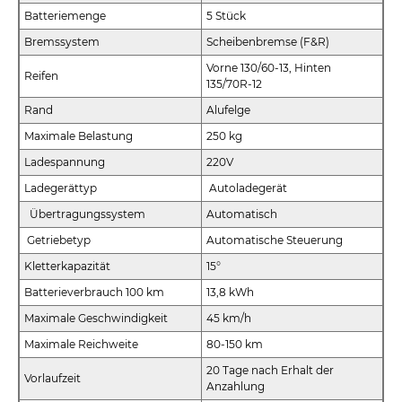
Batteriemenge
5 Stück
Bremssystem
Scheibenbremse (F&R)
Vorne 130/60-13, Hinten
Reifen
135/70R-12
Rand
Alufelge
Maximale Belastung
250 kg
Ladespannung
220V
Ladegerättyp
Autoladegerät
Übertragungssystem
Automatisch
Getriebetyp
Automatische Steuerung
Kletterkapazität
15°
Batterieverbrauch 100 km
13,8 kWh
Maximale Geschwindigkeit
45 km/h
Maximale Reichweite
80-150 km
20 Tage nach Erhalt der
Vorlaufzeit
Anzahlung