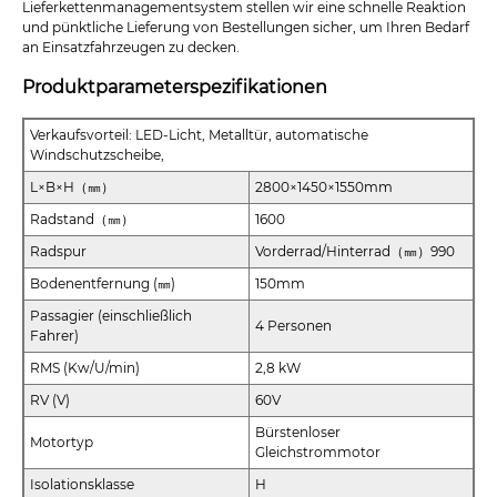
Lieferkettenmanagementsystem stellen wir eine schnelle Reaktion
und pünktliche Lieferung von Bestellungen sicher, um Ihren Bedarf
an Einsatzfahrzeugen zu decken.
Produktparameterspezifikationen
Verkaufsvorteil: LED-Licht, Metalltür, automatische
Windschutzscheibe,
L×B×H（㎜）
2800×1450×1550mm
Radstand（㎜）
1600
Radspur
Vorderrad/Hinterrad（㎜）990
Bodenentfernung (㎜)
150mm
Passagier (einschließlich
4 Personen
Fahrer)
RMS (Kw/U/min)
2,8 kW
RV (V)
60V
Bürstenloser
Motortyp
Gleichstrommotor
Isolationsklasse
H