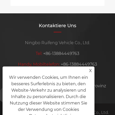
Kontaktiere Uns
Ningbo Ruifeng Vehicle Co., Ltd.
Tel:
+86-13884449763
Handy, Mobiltelefon:
+86-13884449763
X
Email:
krooswon@ruifeng-inc.com
Wir verwenden Cookies, um Ihnen ein
besseres Surferlebnis zu bieten, den
Adresse:
Lishan, Ditang Industry, Yuyao, Provinz
Website-Verkehr zu analysieren und
Ningbo Zhejiang, China
Inhalte zu personalisieren. Durch die
Nutzung dieser Website stimmen Sie
der Verwendung von Cookies
Copyright © 2025 Ningbo Ruifeng Vehicle Co., Ltd.