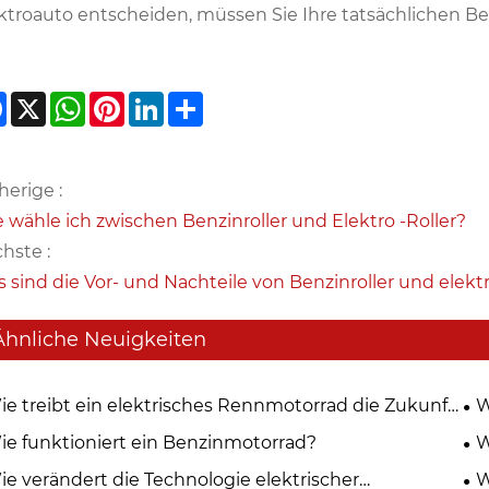
ktroauto entscheiden, müssen Sie Ihre tatsächlichen B
Facebook
X
WhatsApp
Pinterest
LinkedIn
Share
herige :
 wähle ich zwischen Benzinroller und Elektro -Roller?
hste :
 sind die Vor- und Nachteile von Benzinroller und elektr
Ähnliche Neuigkeiten
ie treibt ein elektrisches Rennmotorrad die Zukunft
W
 Leistungsmobilität voran?
Mo
ie funktioniert ein Benzinmotorrad?
W
st
ie verändert die Technologie elektrischer
W