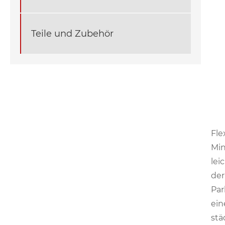
Teile und Zubehör
Fle
Min
lei
der
Par
ein
stä