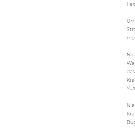
fle
Umw
Str
mod
Nie
War
das
Kra
Yua
Nie
Kra
Bud