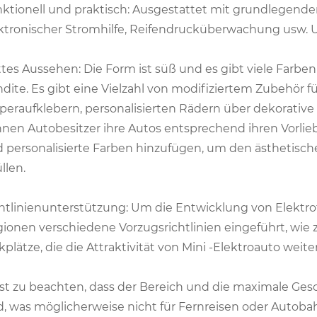
ktionell und praktisch: Ausgestattet mit grundlegende
ktronischer Stromhilfe, Reifendrucküberwachung usw. 
tes Aussehen: Die Form ist süß und es gibt viele Farb
dite. Es gibt eine Vielzahl von modifiziertem Zubehör fü
peraufklebern, personalisierten Rädern über dekorati
nen Autobesitzer ihre Autos entsprechend ihren Vorli
 personalisierte Farben hinzufügen, um den ästhetisch
üllen.
htlinienunterstützung: Um die Entwicklung von Elektro
ionen verschiedene Vorzugsrichtlinien eingeführt, wie 
kplätze, die die Attraktivität von Mini -Elektroauto weit
ist zu beachten, dass der Bereich und die maximale Gesc
d, was möglicherweise nicht für Fernreisen oder Autobahn