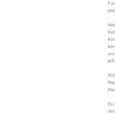
Fun
ele
Net
Ren
Kör
kön
und
erf
Ric
Reg
Par
Es 
sin