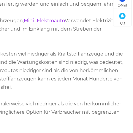
en fertig werden und einfach und bequem fahren.
E-Mail
ahrzeugen,
Mini -Elektroauto
Verwendet Elektrizität als
QQ
icher und im Einklang mit dem Streben der
osten viel niedriger als Kraftstofffahrzeuge und die
il und die Wartungskosten sind niedrig, was bedeutet,
roautos niedriger sind als die von herkömmlichen
tstofffahrzeugen kann es jeden Monat Hunderte von
frei.
rmalerweise viel niedriger als die von herkömmlichen
hwinglichere Option für Verbraucher mit begrenzten