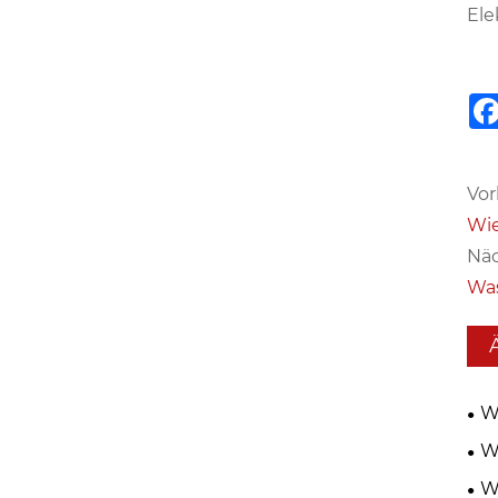
Ele
Vor
Wie
Näc
Was
W
der
W
W