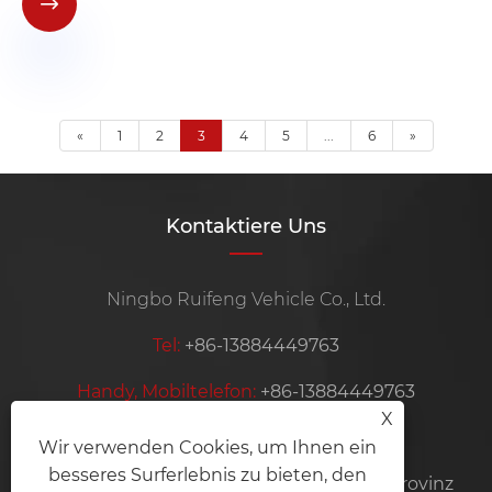

«
1
2
3
4
5
...
6
»
Kontaktiere Uns
Ningbo Ruifeng Vehicle Co., Ltd.
Tel:
+86-13884449763
Handy, Mobiltelefon:
+86-13884449763
X
Email:
krooswon@ruifeng-inc.com
Wir verwenden Cookies, um Ihnen ein
besseres Surferlebnis zu bieten, den
Adresse:
Lishan, Ditang Industry, Yuyao, Provinz